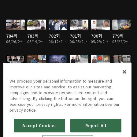
784회
783회
782회
781회
780회
779회
06/26/2026 • 51분
06/19/2026 • 50분
06/12/2026 • 51분
06/05/2026 • 50분
05/29/2026 • 52분
05/22/2026 • 51분
778회
777회
776회
775회
774회
773회
05/15/2026 • 50분
05/08/2026 • 51분
05/01/2026 • 50분
04/24/2026 • 50분
04/17/2026 • 51분
04/10/2026 • 51분
We process your personal information to measure and
improve our sites and service, to assist our marketing
campaigns and to provide personalised content and
advertising. By clicking the button on the right, you can
exercise your privacy rights. For more information see our
772회
771회
770회
769회
768회
767회
privacy notice
04/03/2026 • 50분
03/27/2026 • 51분
03/20/2026 • 50분
03/13/2026 • 50분
02/27/2026 • 49분
02/20/2026 • 51분
Accept Cookies
Reject All