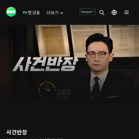
편성표
더보기
사건반장