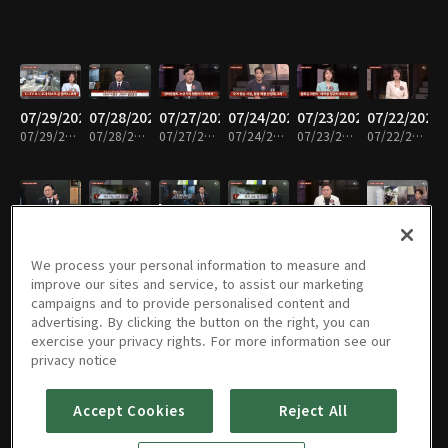
07/29/2026
07/28/2026
07/27/2026
07/24/2026
07/23/2026
07/22/2026
07/29/2026 • 48분
07/28/2026 • 49분
07/27/2026 • 48분
07/24/2026 • 50분
07/23/2026 • 48분
07/22/2026 • 49분
07/21/2026
07/20/2026
07/16/2026
07/15/2026
07/14/2026
07/13/2026
07/21/2026 • 48분
07/20/2026 • 49분
07/16/2026 • 49분
07/15/2026 • 48분
07/14/2026 • 49분
07/13/2026 • 49분
We process your personal information to measure and
improve our sites and service, to assist our marketing
campaigns and to provide personalised content and
advertising. By clicking the button on the right, you can
exercise your privacy rights. For more information see our
07/10/2026
07/09/2026
07/08/2026
07/07/2026
07/06/2026
07/03/2026
privacy notice
07/10/2026 • 48분
07/09/2026 • 48분
07/08/2026 • 48분
07/07/2026 • 48분
07/06/2026 • 49분
07/03/2026 • 51분
Accept Cookies
Reject All