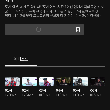
2019
도시 어부, 세계로 향하다! '도시어부' 시즌 1에선 연예계 자타공인 낚시
꾼들이 월척을 꿈꾸며 전국과 세계 여러 곳의 유명 낚시 포인트를 찾아다
녔다. 시즌 2를 맞아 프로그램의 규모가 더 커진다. 이덕화, 이경규와 게
스트들은 세계 곳곳의 황금 어장을 찾아간다. 낚시꾼들이라면 한 번쯤 가
보고 싶은 '꿈의 출조지'에서 더욱 짜릿한 손맛을 맛본다. 낚시 난도도,
열정과 승부욕도, 티키타카 앙숙 케미도 배가 된 새 시즌! 환상적 손맛 맛
보실 준비되셨나요?
에피소드
01회
02회
03회
04회
05회
06회
12/19/2019 • 1시간 48분
12/26/2019 • 1시간 44분
01/02/2020 • 1시간 42분
01/09/2020 • 1시간 53분
01/16/2020 • 1시간 50분
01/23/2020 • 1시간 51분