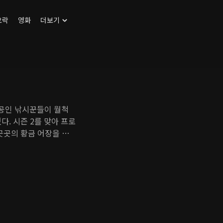
오락
영화
더보기
타공인 낚시꾼들이 월척
다. 시즌 2를 맞아 프로
곳곳의 황금 어장을 찾
서 더욱 짜릿한 손맛을
배가 된 새 시즌! 환상적