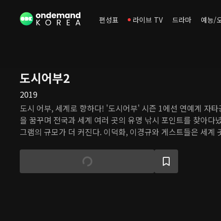
편성표
라이브 TV
드라마
예능/
도시어부2
2019
도시 어부, 세계로 향하다! '도시어부' 시즌 1에선 연예계 자
을 꿈꾸며 전국과 세계 여러 곳의 유명 낚시 포인트를 찾아다녔
그램의 규모가 더 커진다. 이덕화, 이경규와 게스트들은 세계 
아간다. 낚시꾼들이라면 한 번쯤 가보고 싶은 '꿈의 출조지'에
맛본다. 낚시 난도도, 열정과 승부욕도, 티키타카 앙숙 케미도 
손맛 맛보실 준비되셨나요?