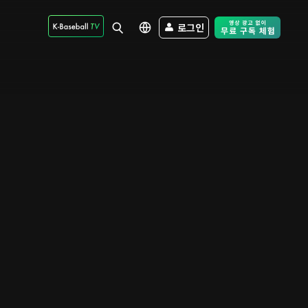
로그인
Free Trial - Sk