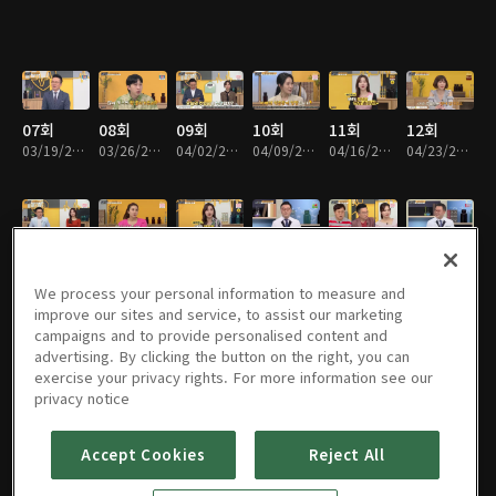
07회
08회
09회
10회
11회
12회
03/19/2021 • 48분
03/26/2021 • 47분
04/02/2021 • 47분
04/09/2021 • 49분
04/16/2021 • 48분
04/23/2021 • 48분
13회
14회
15회
16회
17회
18회
04/30/2021 • 47분
05/07/2021 • 48분
05/14/2021 • 47분
05/21/2021 • 47분
05/28/2021 • 46분
06/04/2021 • 48분
We process your personal information to measure and
improve our sites and service, to assist our marketing
campaigns and to provide personalised content and
advertising. By clicking the button on the right, you can
exercise your privacy rights. For more information see our
19회
20회
21회
22회
23회
24회
privacy notice
06/11/2021 • 46분
06/18/2021 • 48분
06/25/2021 • 48분
07/02/2021 • 49분
07/09/2021 • 49분
07/16/2021 • 48분
Accept Cookies
Reject All