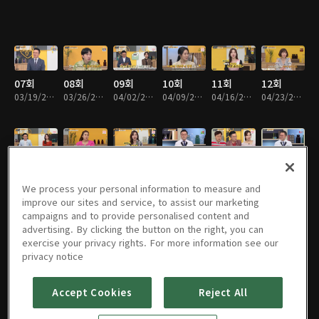
07회
08회
09회
10회
11회
12회
03/19/2021 • 48분
03/26/2021 • 47분
04/02/2021 • 47분
04/09/2021 • 49분
04/16/2021 • 48분
04/23/2021 • 48분
13회
14회
15회
16회
17회
18회
04/30/2021 • 47분
05/07/2021 • 48분
05/14/2021 • 47분
05/21/2021 • 47분
05/28/2021 • 46분
06/04/2021 • 48분
We process your personal information to measure and
improve our sites and service, to assist our marketing
campaigns and to provide personalised content and
advertising. By clicking the button on the right, you can
exercise your privacy rights. For more information see our
19회
20회
21회
22회
23회
24회
privacy notice
06/11/2021 • 46분
06/18/2021 • 48분
06/25/2021 • 48분
07/02/2021 • 49분
07/09/2021 • 49분
07/16/2021 • 48분
Accept Cookies
Reject All