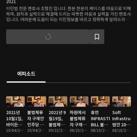
2021
이민법 전문 변호사 조형진 입니다. 한분 한분의 케이스를 마음으로 이해
하며, 원칙과 실력으로 해결해 드리는 따뜻한 마음과 실력을 가진 변호사
입니다. 여러분께 도움이 되는 이민정보를 바르고 정확하게 알려드리는
체널입니다. 한분 한분의 케이스를 가족의 케이스처럼 성심성의와 실력
을 다해 해결해 드리겠습니다.
에피소드
2021년
불법체류
2021년 9
하원에서
휴먼
Soft
10월1일,
자 구제안
월19일,
불법체류
INFRASTRUCTURE
Infrastruct
바이든정
민주당 플
불법체류
자 구제안
BILL 불법
법안 2021
부 불법체
10/04/2021 • 16분
랜 B
10/04/2021 • 11분
자 구제법
09/22/2021 • 9분
이 포함된
08/25/2021 • 14분
체류자 구
08/10/2021 • 11분
년 8월4일
08/10/2021 • 11분
류자 체포,
Senate
안관련
휴먼
제법안 포
현재상황