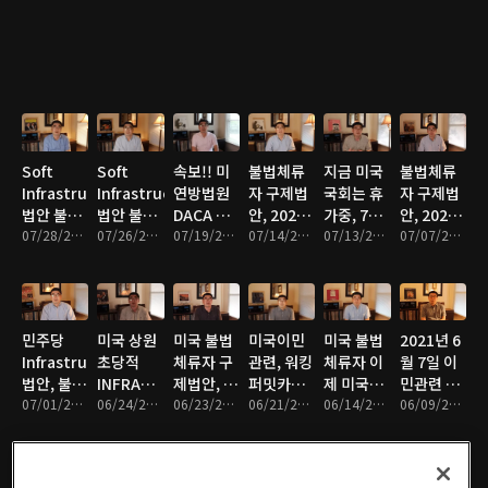
추방재판
Parliamentarian
Senate
INFRASTRUCTURE
함발표
업데이트
회부등에
거부, 민주
Parliamentarian
BILL 결의
관한 개선
당 플랜 C
결정
안 통과
안 발표
가능성?
Soft
Soft
속보!! 미
불법체류
지금 미국
불법체류
Infrastructure
Infrastructure
연방법원
자 구제법
국회는 휴
자 구제법
법안 불법
법안 불법
DACA 새
안, 2021
가중, 7월
안, 2020
체류자 구
07/28/2021 • 13분
체류자 구
07/26/2021 • 11분
로운 신청
07/19/2021 • 9분
년 7월14
07/14/2021 • 13분
11일 현재
07/13/2021 • 11분
년 7월 6일
07/07/2021 • 10분
제법안관
제법안관
금지 명
일 현재 희
불법체류
일리노이
련, 2021
련, 2021
령!!
망적 속보
자 구제법
주 민주당
년 7월26
년 7월22
입니다!!
안 상황 업
하원의원
일 최신 업
일 현재 업
데이트
가르시아
민주당
미국 상원
미국 불법
미국이민
미국 불법
2021년 6
데이트
데이트
發 좋은소
Infrastructure
초당적
체류자 구
관련, 워킹
체류자 이
월 7일 이
식 업데이
법안, 불법
INFRASTRUCTURE
제법안, 버
퍼밋카드
제 미국내
민관련 대
트.
이민자 구
07/01/2021 • 11분
법안 합의
06/24/2021 • 14분
니 샌더스
06/23/2021 • 11분
(I-765) 에
06/21/2021 • 10분
에서 영주
06/14/2021 • 9분
법원 판결
06/09/2021 • 11분
제안,
의 의미와
發 기쁜소
대해 궁금
권 받을 수
의 의미 설
6/29/2021
불법체류
식 업데이
하신점 알
없나요?
명
오늘자 최
자 구제법
트 해 드립
려드립니
에 대한 예