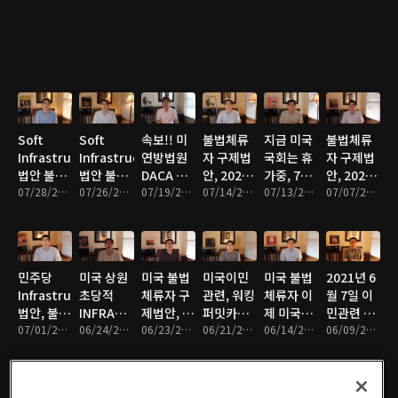
추방재판
Parliamentarian
Senate
INFRASTRUCTURE
함발표
업데이트
회부등에
거부, 민주
Parliamentarian
BILL 결의
관한 개선
당 플랜 C
결정
안 통과
안 발표
가능성?
Soft
Soft
속보!! 미
불법체류
지금 미국
불법체류
Infrastructure
Infrastructure
연방법원
자 구제법
국회는 휴
자 구제법
법안 불법
법안 불법
DACA 새
안, 2021
가중, 7월
안, 2020
체류자 구
07/28/2021 • 13분
체류자 구
07/26/2021 • 11분
로운 신청
07/19/2021 • 9분
년 7월14
07/14/2021 • 13분
11일 현재
07/13/2021 • 11분
년 7월 6일
07/07/2021 • 10분
제법안관
제법안관
금지 명
일 현재 희
불법체류
일리노이
련, 2021
련, 2021
령!!
망적 속보
자 구제법
주 민주당
년 7월26
년 7월22
입니다!!
안 상황 업
하원의원
일 최신 업
일 현재 업
데이트
가르시아
민주당
미국 상원
미국 불법
미국이민
미국 불법
2021년 6
데이트
데이트
發 좋은소
Infrastructure
초당적
체류자 구
관련, 워킹
체류자 이
월 7일 이
식 업데이
법안, 불법
INFRASTRUCTURE
제법안, 버
퍼밋카드
제 미국내
민관련 대
트.
이민자 구
07/01/2021 • 11분
법안 합의
06/24/2021 • 14분
니 샌더스
06/23/2021 • 11분
(I-765) 에
06/21/2021 • 10분
에서 영주
06/14/2021 • 9분
법원 판결
06/09/2021 • 11분
제안,
의 의미와
發 기쁜소
대해 궁금
권 받을 수
의 의미 설
6/29/2021
불법체류
식 업데이
하신점 알
없나요?
명
오늘자 최
자 구제법
트 해 드립
려드립니
에 대한 예