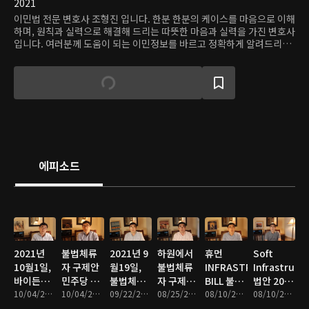
2021
이민법 전문 변호사 조형진 입니다. 한분 한분의 케이스를 마음으로 이해
하며, 원칙과 실력으로 해결해 드리는 따뜻한 마음과 실력을 가진 변호사
입니다. 여러분께 도움이 되는 이민정보를 바르고 정확하게 알려드리는
체널입니다. 한분 한분의 케이스를 가족의 케이스처럼 성심성의와 실력
을 다해 해결해 드리겠습니다.
에피소드
2021년
불법체류
2021년 9
하원에서
휴먼
Soft
10월1일,
자 구제안
월19일,
불법체류
INFRASTRUCTURE
Infrastruct
바이든정
민주당 플
불법체류
자 구제안
BILL 불법
법안 2021
부 불법체
10/04/2021 • 16분
랜 B
10/04/2021 • 11분
자 구제법
09/22/2021 • 9분
이 포함된
08/25/2021 • 14분
체류자 구
08/10/2021 • 11분
년 8월4일
08/10/2021 • 11분
류자 체포,
Senate
안관련
휴먼
제법안 포
현재상황