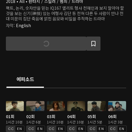
2018 • All • 판타지 / 스릴러 / 범죄 / 드라마
팩트, 논리, 숫자만을 믿는 IQ167 엘리트 형사 천재인과 보지 말아야 할
것을 보는 신기(神技) 있는 여형사 김단 등 전혀 다른 두 사람이 만나 전
대 미문의 집단 죽음에 얽힌 음모와 비밀을 추적하는 드라마
자막
:
English
에피소드
01회
02회
03회
04회
05회
06회
1시간 10분
1시간 6분
1시간 10분
1시간 10분
1시간 5분
1시간 3분
EN
EN
EN
EN
EN
EN