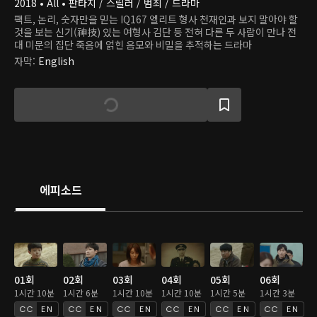
2018 • All • 판타지 / 스릴러 / 범죄 / 드라마
팩트, 논리, 숫자만을 믿는 IQ167 엘리트 형사 천재인과 보지 말아야 할
것을 보는 신기(神技) 있는 여형사 김단 등 전혀 다른 두 사람이 만나 전
대 미문의 집단 죽음에 얽힌 음모와 비밀을 추적하는 드라마
자막
:
English
에피소드
01회
02회
03회
04회
05회
06회
1시간 10분
1시간 6분
1시간 10분
1시간 10분
1시간 5분
1시간 3분
EN
EN
EN
EN
EN
EN