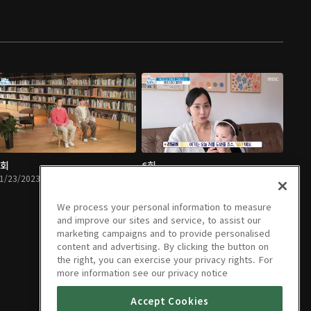
5회
6회
1/23/2023 • 16분
12/01/2023 • 13분
We process your personal information to measure
and improve our sites and service, to assist our
marketing campaigns and to provide personalised
content and advertising. By clicking the button on
the right, you can exercise your privacy rights. For
more information see our privacy notice
Accept Cookies