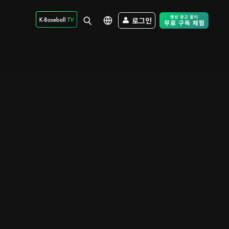
로그인
Free Trial - Sk