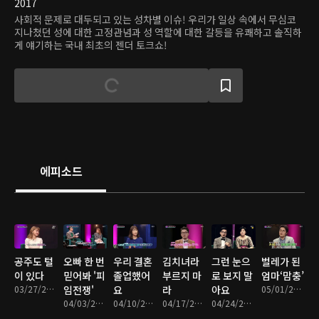
2017
사회적 문제로 대두되고 있는 성차별 이슈! 우리가 일상 속에서 무심코
지나쳤던 성에 대한 고정관념과 성 역할에 대한 갈등을 유쾌하고 솔직하
게 얘기하는 국내 최초의 젠더 토크쇼!
에피소드
공주도 털
오빠 한 번
우리 결혼
김치녀라
그런 눈으
벌레가 된
이 있다
믿어봐 '피
졸업했어
부르지 마
로 보지 말
엄마‘맘충’
03/27/2017 • 46분
임전쟁'
요
라
아요
05/01/2017 • 47분
04/03/2017 • 40분
04/10/2017 • 44분
04/17/2017 • 50분
04/24/2017 • 44분