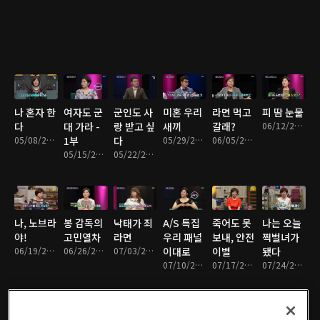
나 혼자 한
여자도 군
군인도 사
미혼 우리
라면 먹고
피 땀 눈물
다
대 가라 -
랑 받고 싶
새끼
갈래?
06/12/2017 • 45분
05/08/2017 • 47분
1부
다
05/29/2017 • 47분
06/05/2017 • 45분
05/15/2017 • 46분
05/22/2017 • 41분
나, 노브라
봉 감독의
낙태가 죄
A/S 특집
죽어도 못
나는 오늘
야!
고민열차
라면
우리 패널
보내, 안전
쩍벌녀가
06/19/2017 • 46분
06/26/2017 • 48분
07/03/2017 • 45분
이대로
이별
됐다
07/10/2017 • 43분
07/17/2017 • 44분
07/24/2017 • 43분