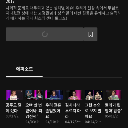
2017
사회적 문제로 대두되고 있는 성차별 이슈! 우리가 일상 속에서 무심코
지나쳤던 성에 대한 고정관념과 성 역할에 대한 갈등을 유쾌하고 솔직하
게 얘기하는 국내 최초의 젠더 토크쇼!
에피소드
공주도 털
오빠 한 번
우리 결혼
김치녀라
그런 눈으
벌레가 된
이 있다
믿어봐 '피
졸업했어
부르지 마
로 보지 말
엄마‘맘충’
03/27/2017 • 46분
임전쟁'
요
라
아요
05/01/2017 • 47분
04/03/2017 • 40분
04/10/2017 • 44분
04/17/2017 • 50분
04/24/2017 • 44분