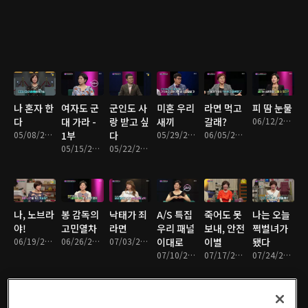
나 혼자 한
여자도 군
군인도 사
미혼 우리
라면 먹고
피 땀 눈물
다
대 가라 -
랑 받고 싶
새끼
갈래?
06/12/2017 • 45분
05/08/2017 • 47분
1부
다
05/29/2017 • 47분
06/05/2017 • 45분
05/15/2017 • 46분
05/22/2017 • 41분
나, 노브라
봉 감독의
낙태가 죄
A/S 특집
죽어도 못
나는 오늘
야!
고민열차
라면
우리 패널
보내, 안전
쩍벌녀가
06/19/2017 • 46분
06/26/2017 • 48분
07/03/2017 • 45분
이대로
이별
됐다
07/10/2017 • 43분
07/17/2017 • 44분
07/24/2017 • 43분