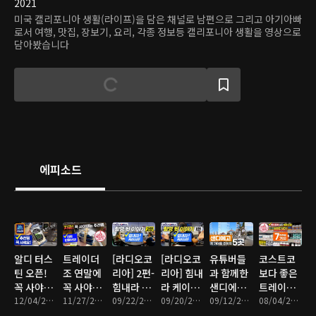
2021
미국 캘리포니아 생활(라이프)을 담은 채널로 남편으로 그리고 아기아빠
로서 여행, 맛집, 장보기, 요리, 각종 정보등 캘리포니아 생활을 영상으로
담아봤습니다
에피소드
알디 터스
트레이더
[라디오코
[라디오코
유튜버들
코스트코
틴 오픈!
조 연말에
리아] 2편-
리아] 힘내
과 함께한
보다 좋은
꼭 사야하
꼭 사야하
힘내라 케
라 케이타
샌디에고
트레이더
는 추천제
12/04/2022 • 6분
는 추천제
11/27/2022 • 6분
이타운 촬
09/22/2022 • 18분
운 촬영 뒷
09/20/2022 • 18분
여행 엄선
09/12/2022 • 15분
조 비타민
08/04/2022 • 7분
품 정리
품
영 뒷 이야
이야기
TOP 5
이유는?