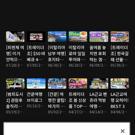
기
[피렌체 여
[트레이더
[이탈리아
이탈리아
올여름 놓
[트레이더
행] 이거
조] $50 바
남부 여행]
로마 일일
치면 후회
조] 한국갈
안먹으면
베큐 4인
포지타노
투어와 로
하는 갬성
때 선물로
손해!
07/28/2022 • 11분
가족 장보
07/05/2022 • 7분
& 폼페이
06/30/2022 • 6분
마 맛집
06/20/2022 • 7분
LA근교 나
06/09/2022 • 10분
꼭 사야하
05/30/2022 • 9분
기
들이!
는 추천템
[범죄도시
칸쿤여행
[칸쿤] 여
트레이더
LA근교 벤
LA근교여
2] 관람후
브이로그
행전 꿀팁!
조 봄 신상
츄라 먹방
행 오하이!
솔직리뷰!
05/16/2022 • 1분
바가지 조
품 TOP3
여행
BEST 3
이 영화 봐
05/19/2022 • 4분
심!
05/02/2022 • 4분
추천템
04/27/2022 • 9분
BEST 3
04/14/2022 • 9분
04/06/2022 • 13분
야하나?