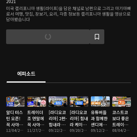
2021
미국 캘리포니아 생활(라이프)을 담은 채널로 남편으로 그리고 아기아빠
로서 여행, 맛집, 장보기, 요리, 각종 정보등 캘리포니아 생활을 영상으로
담아봤습니다
에피소드
알디 터스
트레이더
[라디오코
[라디오코
유튜버들
코스트코
틴 오픈!
조 연말에
리아] 2편-
리아] 힘내
과 함께한
보다 좋은
꼭 사야하
꼭 사야하
힘내라 케
라 케이타
샌디에고
트레이더
는 추천제
12/04/2022 • 6분
는 추천제
11/27/2022 • 6분
이타운 촬
09/22/2022 • 18분
운 촬영 뒷
09/20/2022 • 18분
여행 엄선
09/12/2022 • 15분
조 비타민
08/04/2022 • 7분
품 정리
품
영 뒷 이야
이야기
TOP 5
이유는?