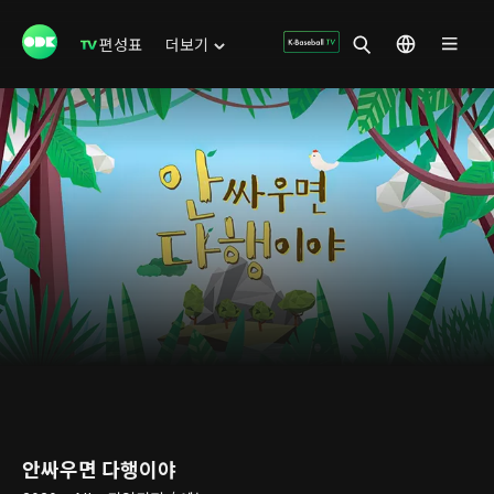
편성표
더보기
안싸우면 다행이야