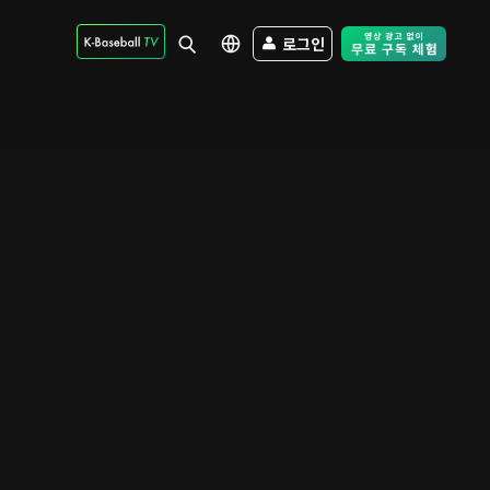
로그인
Free Trial - Sk