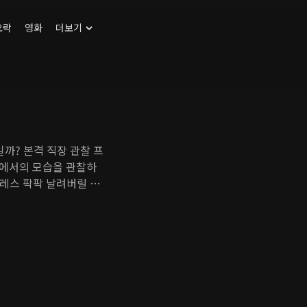
오락
영화
더보기
까? 본격 직장 관찰 프
터에서의 모습을 관찰하
레스 팍팍 날려버릴 솔