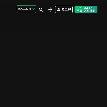
로그인
Free Trial - Sk