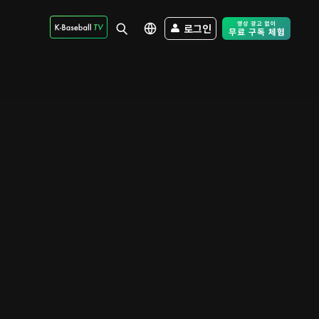
로그인
Free Trial - Sk