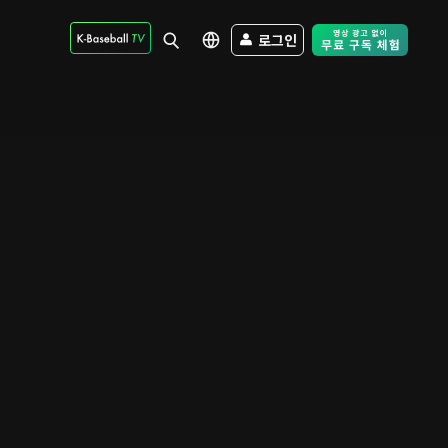
로그인
Free Trial - Sk