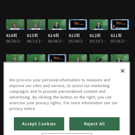
616회
615회
614회
613회
612회
611회
06/20/2026 • 33분
06/13/2026 • 33분
06/06/2026 • 33분
05/30/2026 • 33분
05/23/2026 • 33분
05/16/2026 • 33분
610회
610회
610회
609회
608회
607회
05/09/2026 • 32분
05/02/2026 • 33분
04/25/2026 • 32분
04/18/2026 • 32분
04/11/2026 • 32분
04/04/2026 • 32분
We process your personal information to measure and
improve our sites and service, to assist our marketing
campaigns and to provide personalised content and
advertising. By clicking the button on the right, you can
exercise your privacy rights. For more information see our
606회
605회
604회
603회
602회
601회
privacy notice
03/28/2026 • 33분
03/21/2026 • 33분
03/14/2026 • 33분
03/07/2026 • 33분
02/28/2026 • 32분
02/21/2026 • 33분
Accept Cookies
Reject All