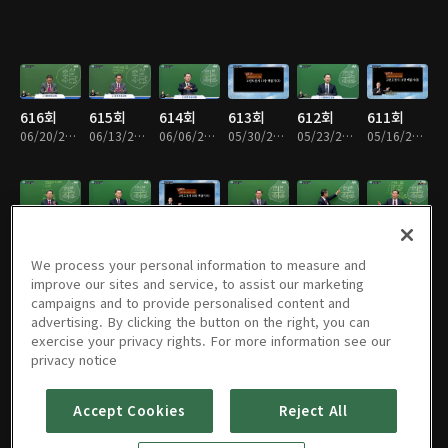
616회
615회
614회
613회
612회
611회
06/20/2026 • 33분
06/13/2026 • 33분
06/06/2026 • 33분
05/30/2026 • 33분
05/23/2026 • 33분
05/16/2026 • 33분
610회
610회
610회
609회
608회
607회
05/09/2026 • 32분
05/02/2026 • 33분
04/25/2026 • 32분
04/18/2026 • 32분
04/11/2026 • 32분
04/04/2026 • 32분
We process your personal information to measure and
improve our sites and service, to assist our marketing
campaigns and to provide personalised content and
advertising. By clicking the button on the right, you can
exercise your privacy rights. For more information see our
606회
605회
604회
603회
602회
601회
privacy notice
03/28/2026 • 33분
03/21/2026 • 33분
03/14/2026 • 33분
03/07/2026 • 33분
02/28/2026 • 32분
02/21/2026 • 33분
Accept Cookies
Reject All