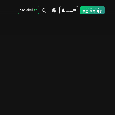
로그인
Free Trial - Sk