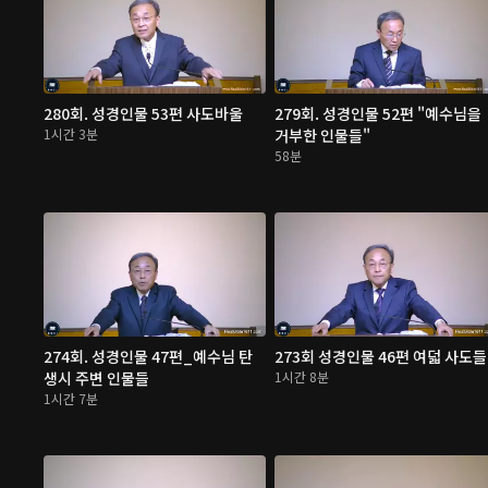
280회. 성경인물 53편 사도바울
279회. 성경인물 52편 "예수님을
1시간 3분
거부한 인물들"
58분
274회. 성경인물 47편_예수님 탄
273회 성경인물 46편 여덟 사도들
생시 주변 인물들
1시간 8분
1시간 7분