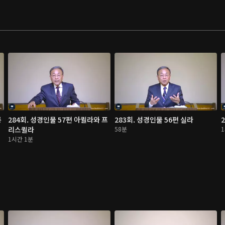
륭
284회. 성경인물 57편 아퀼라와 프
283회. 성경인물 56편 실라
리스퀼라
58분
1시간 1분