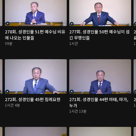
278회. 성경인물 51편 예수님 비유
277회. 성경인물 50편 예수님이 섬
에 나오는 인물들
긴 무명인들
59분
1시간
272회. 성경인물 45편 침례요한
271회. 성경인물 44편 마태, 마가,
1시간 4분
누가
1시간 13분