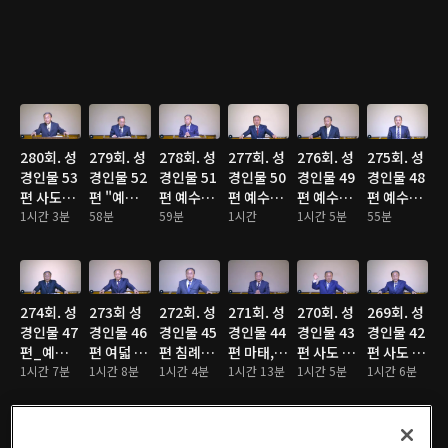
280회. 성
279회. 성
278회. 성
277회. 성
276회. 성
275회. 성
경인물 53
경인물 52
경인물 51
경인물 50
경인물 49
경인물 48
편 사도바
편 "예수
편 예수님
편 예수님
편 예수님
편 예수님
울
1시간 3분
님을 거부
58분
비유에 나
59분
이 섬긴 무
1시간
이 치료해
1시간 5분
만난 죄인
55분
한 인물
오는 인물
명인들
주신 병자
들
들"
들
들
274회. 성
273회 성
272회. 성
271회. 성
270회. 성
269회. 성
경인물 47
경인물 46
경인물 45
경인물 44
경인물 43
경인물 42
편_예수님
편 여덟 사
편 침례요
편 마태,
편 사도 야
편 사도 요
탄생시 주
1시간 7분
도들
1시간 8분
한
1시간 4분
마가, 누가
1시간 13분
고보
1시간 5분
한
1시간 6분
변 인물들