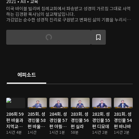
2021 • All • 교육
미국 바이블 빌리버 침례교회에서 파송받고 성경의 가르침 그대로 사역
하는 김경환 목사님의 설교채널입니다.
가감없는 순수한 성경적 진리로 구원받고 변화된 삶의 기쁨을 누리시기
바랍니다.
에피소드
286회 59
285회. 성
284회. 성
283회. 성
282회. 성
281회. 성
편 바울과
경인물 58
경인물 57
경인물 56
경인물 55
경인물 54
지역교회
편 바울의
편 아퀼라
편 실라
편 디모데
편 바나바
성도들
1시간 4분
훌륭한 동
1시간
와 프리스
1시간 1분
58분
1시간 2분
1시간 2분
역자들
퀼라