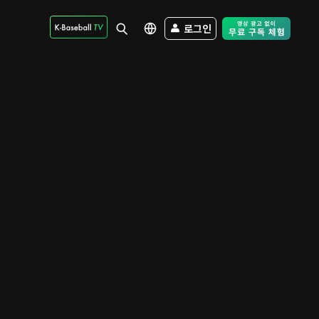
로그인
Free Trial - Sk