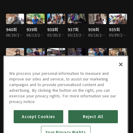
940회
939회
938회
937회
936회
935회
06/20/2026 • 49분
06/13/2026 • 49분
05/30/2026 • 48분
05/23/2026 • 49분
05/16/2026 • 49분
05/09/2026 • 49분
934회
933회
932회
931회
930회
929회
05/02/2026 • 49분
04/25/2026 • 49분
04/18/2026 • 49분
04/11/2026 • 49분
03/21/2026 • 49분
03/14/2026 • 49분
We process your personal information to measure and
improve our sites and service, to assist our marketing
campaigns and to provide personalised content and
advertising. By clicking the button on the right, you can
exercise your privacy rights. For more information see our
928회
927회
926회
925회
924회
923회
privacy notice
03/07/2026 • 49분
02/28/2026 • 49분
02/21/2026 • 49분
02/14/2026 • 48분
02/07/2026 • 49분
01/31/2026 • 49분
Accept Cookies
Reject All
922회
921회
920회
919회
918회
917회
Your Privacy Rights