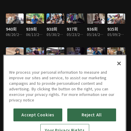
940회
939회
938회
937회
936회
935회
06/20/2026 • 49분
06/13/2026 • 49분
05/30/2026 • 48분
05/23/2026 • 49분
05/16/2026 • 49분
05/09/2026 • 49분
934회
933회
932회
931회
930회
929회
05/02/2026 • 49분
04/25/2026 • 49분
04/18/2026 • 49분
04/11/2026 • 49분
03/21/2026 • 49분
03/14/2026 • 49분
We process your personal information to measure and
improve our sites and service, to assist our marketing
campaigns and to provide personalised content and
advertising. By clicking the button on the right, you can
exercise your privacy rights. For more information see our
928회
927회
926회
925회
924회
923회
privacy notice
03/07/2026 • 49분
02/28/2026 • 49분
02/21/2026 • 49분
02/14/2026 • 48분
02/07/2026 • 49분
01/31/2026 • 49분
Accept Cookies
Reject All
922회
921회
920회
919회
918회
917회
Your Privacy Rights