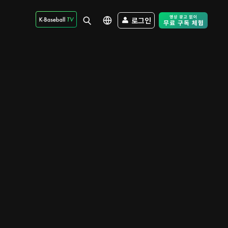
로그인
Free Trial - Sk