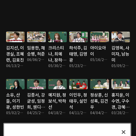
베니
김지선, 이
임용한, 채
크리스티
하석주, 김
아이오아
김영옥, 사
경실, 조혜
승병, 허준
나, 최예
태영, 김영
이
미자, 남능
련, 김효진
06/06/2026 • 1시간 30분
나, 장하
광
05/16/2026 • 1시간 29분
미
06/13/2026 • 1시간 29분
오, 한유진
05/30/2026 • 1시간 31분
05/23/2026 • 1시간 31분
05/09/2026 • 1시간 30분
소유, 산
김종서, 강
예지원, 정
이민우, 정
정상훈, 신
홍지윤, 이
들, 이기
균성, 임정
보석, 박하
태우, 설민
성록, 김건
수연, 구수
광, 성한빈
희, 웬디,
선
석
우
경, 강혜
05/02/2026 • 1시간 32분
김재환
04/25/2026 • 1시간 30분
04/18/2026 • 1시간 28분
04/11/2026 • 1시간 35분
04/04/2026 • 1시간 28분
연, 김태
03/28/2026 • 1시간 29분
연, 솔지