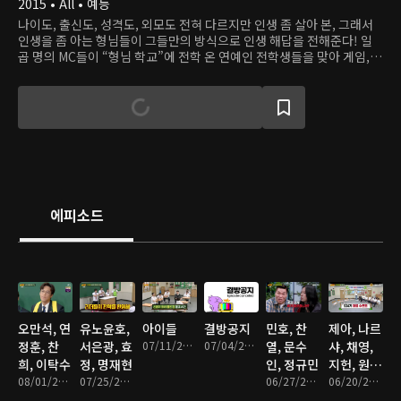
2015 • All • 예능
나이도, 출신도, 성격도, 외모도 전혀 다르지만 인생 좀 살아 본, 그래서
인생을 좀 아는 형님들이 그들만의 방식으로 인생 해답을 전해준다! 일
곱 명의 MC들이 “형님 학교”에 전학 온 연예인 전학생들을 맞아 게임,
퀴즈, 콩트 등 여러가지 코너를 진행하는 버라이어티 프로그램.
에피소드
오만석, 연
유노윤호,
아이들
결방공지
민호, 찬
제아, 나르
정훈, 찬
서은광, 효
07/11/2026 • 1시간 29분
07/04/2026 • 1분
열, 문수
샤, 채영,
희, 이탁수
정, 명재현
인, 정규민
지헌, 원
08/01/2026 • 1시간 29분
07/25/2026 • 1시간 30분
06/27/2026 • 1시간 29분
이, 미나
06/20/2026 • 1시간 28분
미, 이현,