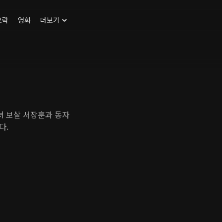
오락
영화
더보기
녀 보살 서장훈과 동자
다.