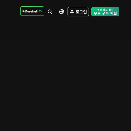
로그인
Free Trial - Sk