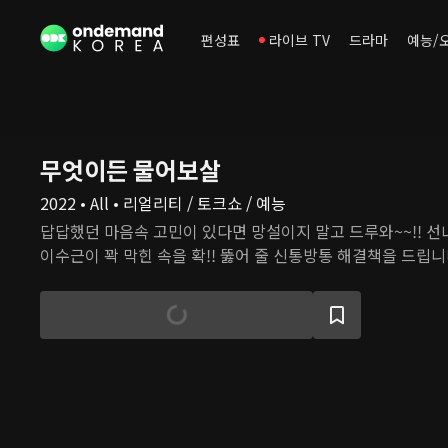
편성표
라이브 TV
드라마
예능/
무엇이든 물어보살
2022 • All • 리얼리티 / 토크쇼 / 예능
답답했던 마음속 고민이 있다면 망설이지 말고 드루와~~!! 선
이수근이 꽉 막힌 속을 확!! 뚫어 줄 신통방통 해결책을 드립니