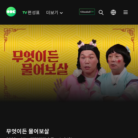
편성표
더보기
무엇이든 물어보살