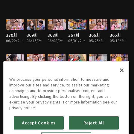
370회
369회
368회
367회
366회
365회
06/22/2026 • 59분
06/15/2026 • 1시간 2분
06/08/2026 • 1시간 4분
06/01/2026 • 59분
05/25/2026 • 1시간 1분
05/18/2026 • 1시간 6분
364회
363회
362회
361회
360회
359회
05/11/2026 • 1시간 6분
05/04/2026 • 1시간 4분
04/27/2026 • 1시간 6분
04/20/2026 • 1시간
04/13/2026 • 1시간 1분
04/06/2026 • 1시간 4분
We process your personal information to measure and
improve our sites and service, to assist our marketing
campaigns and to provide personalised content and
advertising. By clicking the button on the right, you can
exercise your privacy rights. For more information see our
358회
357회
356회
355회
354회
353회
privacy notice
03/30/2026 • 1시간 2분
03/23/2026 • 1시간 7분
03/16/2026 • 1시간 3분
03/09/2026 • 59분
03/02/2026 • 59분
02/23/2026 • 1시간 7분
Accept Cookies
Reject All