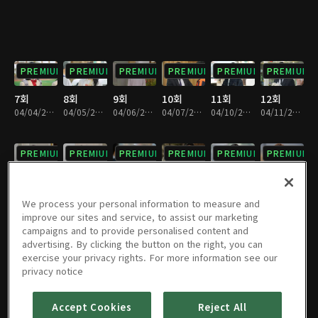
PREMIUM
PREMIUM
PREMIUM
PREMIUM
PREMIUM
PREMIUM
7회
8회
9회
10회
11회
12회
04/04/2023 • 28분
04/05/2023 • 28분
04/06/2023 • 29분
04/07/2023 • 29분
04/10/2023 • 29분
04/11/2023 • 29분
PREMIUM
PREMIUM
PREMIUM
PREMIUM
PREMIUM
PREMIUM
13회
14회
15회
16회
17회
18회
04/12/2023 • 28분
04/13/2023 • 29분
04/14/2023 • 29분
04/17/2023 • 29분
04/18/2023 • 29분
04/19/2023 • 28분
We process your personal information to measure and
improve our sites and service, to assist our marketing
campaigns and to provide personalised content and
PREMIUM
PREMIUM
PREMIUM
PREMIUM
PREMIUM
PREMIUM
advertising. By clicking the button on the right, you can
exercise your privacy rights. For more information see our
19회
20회
21회
22회
23회
24회
privacy notice
04/20/2023 • 28분
04/21/2023 • 29분
04/24/2023 • 28분
04/25/2023 • 29분
04/26/2023 • 29분
04/27/2023 • 28분
Accept Cookies
Reject All
PREMIUM
PREMIUM
PREMIUM
PREMIUM
PREMIUM
PREMIUM