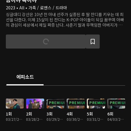
2023 • All • 가족 / 로맨스 / 드라마
싱글대디 강산은 10년 전 아내 선주가 실종된 후 딸 잔디를 키우는 데 최
선을 다한다. 이제 15살이 된 잔디는 K-POP 아이돌이 되길 꿈꾸며 아빠
의 관심이 세상에서 제일 짜증 난다. 사춘기 딸과 무책임한 아버지가 치
는 사고 수습하랴, 투잡 뛰랴, 처가 눈치 보랴 강산의 인생은 고되다. 그
때, 한줄기 빛처럼 새로운 사랑이 찾아온다. 큰 식품기업 집안의 딸 미래
는 친부에게 버려지고 입양된 아픔이 있고, 자신처럼 상처받은 아이들의
치유를 돕고 싶다는 꿈을 품고 있다. 그 꿈을 실현하는 첫발을 내딛는 시
기, 운명 같은 인연을 만난다.
에피소드
PREMIUM
PREMIUM
PREMIUM
PREMIUM
1회
2회
3회
4회
5회
6회
03/27/2023 • 28분
03/28/2023 • 29분
03/29/2023 • 29분
03/30/2023 • 29분
03/31/2023 • 29분
04/03/2023 • 29분