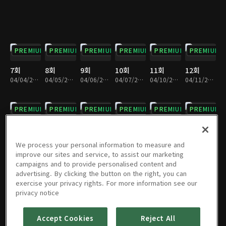
PREMIUM
PREMIUM
PREMIUM
PREMIUM
PREMIUM
PREMIUM
7회
8회
9회
10회
11회
12회
04/04/2023 • 28분
04/05/2023 • 28분
04/06/2023 • 29분
04/07/2023 • 29분
04/10/2023 • 29분
04/11/2023 • 29분
PREMIUM
PREMIUM
PREMIUM
PREMIUM
PREMIUM
PREMIUM
13회
14회
15회
16회
17회
18회
04/12/2023 • 28분
04/13/2023 • 29분
04/14/2023 • 29분
04/17/2023 • 29분
04/18/2023 • 29분
04/19/2023 • 28분
We process your personal information to measure and
improve our sites and service, to assist our marketing
campaigns and to provide personalised content and
PREMIUM
PREMIUM
PREMIUM
PREMIUM
PREMIUM
PREMIUM
advertising. By clicking the button on the right, you can
exercise your privacy rights. For more information see our
19회
20회
21회
22회
23회
24회
privacy notice
04/20/2023 • 28분
04/21/2023 • 29분
04/24/2023 • 28분
04/25/2023 • 29분
04/26/2023 • 29분
04/27/2023 • 28분
Accept Cookies
Reject All
PREMIUM
PREMIUM
PREMIUM
PREMIUM
PREMIUM
PREMIUM