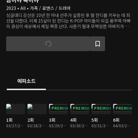
2023 • All • 가족 / 로맨스 / 드라마
싱글대디 강산은 10년 전 아내 선주가 실종된 후 딸 잔디를 키우는 데 최
선을 다한다. 이제 15살이 된 잔디는 K-POP 아이돌이 되길 꿈꾸며 아빠
의 관심이 세상에서 제일 짜증 난다. 사춘기 딸과 무책임한 아버지가 치
는 사고 수습하랴, 투잡 뛰랴, 처가 눈치 보랴 강산의 인생은 고되다. 그
때, 한줄기 빛처럼 새로운 사랑이 찾아온다. 큰 식품기업 집안의 딸 미래
는 친부에게 버려지고 입양된 아픔이 있고, 자신처럼 상처받은 아이들의
치유를 돕고 싶다는 꿈을 품고 있다. 그 꿈을 실현하는 첫발을 내딛는 시
기, 운명 같은 인연을 만난다.
에피소드
PREMIUM
PREMIUM
PREMIUM
PREMIUM
1회
2회
3회
4회
5회
6회
03/27/2023 • 28분
03/28/2023 • 29분
03/29/2023 • 29분
03/30/2023 • 29분
03/31/2023 • 29분
04/03/2023 • 29분