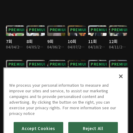
PREMIUM
PREMIUM
PREMIUM
PREMIUM
PREMIUM
PREMIUM
7회
8회
9회
10회
11회
12회
04/04/2023 • 28분
04/05/2023 • 28분
04/06/2023 • 29분
04/07/2023 • 29분
04/10/2023 • 29분
04/11/2023 • 29분
PREMIUM
PREMIUM
PREMIUM
PREMIUM
PREMIUM
PREMIUM
13회
14회
15회
16회
17회
18회
04/12/2023 • 28분
04/13/2023 • 29분
04/14/2023 • 29분
04/17/2023 • 29분
04/18/2023 • 29분
04/19/2023 • 28분
We process your personal information to measure and
improve our sites and service, to assist our marketing
campaigns and to provide personalised content and
PREMIUM
PREMIUM
PREMIUM
PREMIUM
PREMIUM
PREMIUM
advertising. By clicking the button on the right, you can
exercise your privacy rights. For more information see our
19회
20회
21회
22회
23회
24회
privacy notice
04/20/2023 • 28분
04/21/2023 • 29분
04/24/2023 • 28분
04/25/2023 • 29분
04/26/2023 • 29분
04/27/2023 • 28분
Accept Cookies
Reject All
PREMIUM
PREMIUM
PREMIUM
PREMIUM
PREMIUM
PREMIUM