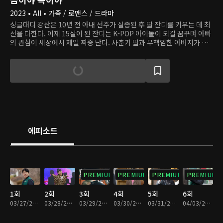
2023 • All • 가족 / 로맨스 / 드라마
싱글대디 강산은 10년 전 아내 선주가 실종된 후 딸 잔디를 키우는 데 최
선을 다한다. 이제 15살이 된 잔디는 K-POP 아이돌이 되길 꿈꾸며 아빠
의 관심이 세상에서 제일 짜증 난다. 사춘기 딸과 무책임한 아버지가 치
는 사고 수습하랴, 투잡 뛰랴, 처가 눈치 보랴 강산의 인생은 고되다. 그
때, 한줄기 빛처럼 새로운 사랑이 찾아온다. 큰 식품기업 집안의 딸 미래
는 친부에게 버려지고 입양된 아픔이 있고, 자신처럼 상처받은 아이들의
치유를 돕고 싶다는 꿈을 품고 있다. 그 꿈을 실현하는 첫발을 내딛는 시
기, 운명 같은 인연을 만난다.
에피소드
PREMIUM
PREMIUM
PREMIUM
PREMIUM
1회
2회
3회
4회
5회
6회
03/27/2023 • 28분
03/28/2023 • 29분
03/29/2023 • 29분
03/30/2023 • 29분
03/31/2023 • 29분
04/03/2023 • 29분