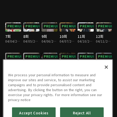
PREMIUM
PREMIUM
PREMIUM
PREMIUM
PREMIUM
PREMIUM
7회
8회
9회
10회
11회
12회
04/04/2023 • 28분
04/05/2023 • 28분
04/06/2023 • 29분
04/07/2023 • 29분
04/10/2023 • 29분
04/11/2023 • 29분
PREMIUM
PREMIUM
PREMIUM
PREMIUM
PREMIUM
PREMIUM
13회
14회
15회
16회
17회
18회
04/12/2023 • 28분
04/13/2023 • 29분
04/14/2023 • 29분
04/17/2023 • 29분
04/18/2023 • 29분
04/19/2023 • 28분
We process your personal information to measure and
improve our sites and service, to assist our marketing
campaigns and to provide personalised content and
PREMIUM
PREMIUM
PREMIUM
PREMIUM
PREMIUM
PREMIUM
advertising. By clicking the button on the right, you can
exercise your privacy rights. For more information see our
19회
20회
21회
22회
23회
24회
privacy notice
04/20/2023 • 28분
04/21/2023 • 29분
04/24/2023 • 28분
04/25/2023 • 29분
04/26/2023 • 29분
04/27/2023 • 28분
Accept Cookies
Reject All
PREMIUM
PREMIUM
PREMIUM
PREMIUM
PREMIUM
PREMIUM