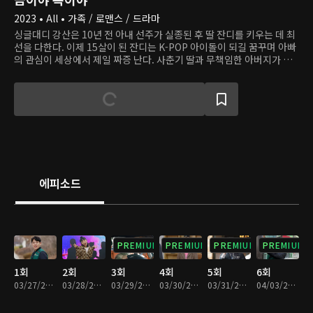
2023 • All • 가족 / 로맨스 / 드라마
싱글대디 강산은 10년 전 아내 선주가 실종된 후 딸 잔디를 키우는 데 최
선을 다한다. 이제 15살이 된 잔디는 K-POP 아이돌이 되길 꿈꾸며 아빠
의 관심이 세상에서 제일 짜증 난다. 사춘기 딸과 무책임한 아버지가 치
는 사고 수습하랴, 투잡 뛰랴, 처가 눈치 보랴 강산의 인생은 고되다. 그
때, 한줄기 빛처럼 새로운 사랑이 찾아온다. 큰 식품기업 집안의 딸 미래
는 친부에게 버려지고 입양된 아픔이 있고, 자신처럼 상처받은 아이들의
치유를 돕고 싶다는 꿈을 품고 있다. 그 꿈을 실현하는 첫발을 내딛는 시
기, 운명 같은 인연을 만난다.
에피소드
PREMIUM
PREMIUM
PREMIUM
PREMIUM
1회
2회
3회
4회
5회
6회
03/27/2023 • 28분
03/28/2023 • 29분
03/29/2023 • 29분
03/30/2023 • 29분
03/31/2023 • 29분
04/03/2023 • 29분