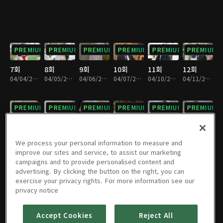
PREMIUM
PREMIUM
PREMIUM
PREMIUM
PREMIUM
PREMIUM
7회
8회
9회
10회
11회
12회
04/04/2023 • 28분
04/05/2023 • 28분
04/06/2023 • 29분
04/07/2023 • 29분
04/10/2023 • 29분
04/11/2023 • 29분
PREMIUM
PREMIUM
PREMIUM
PREMIUM
PREMIUM
PREMIUM
13회
14회
15회
16회
17회
18회
04/12/2023 • 28분
04/13/2023 • 29분
04/14/2023 • 29분
04/17/2023 • 29분
04/18/2023 • 29분
04/19/2023 • 28분
We process your personal information to measure and
improve our sites and service, to assist our marketing
campaigns and to provide personalised content and
PREMIUM
PREMIUM
PREMIUM
PREMIUM
PREMIUM
PREMIUM
advertising. By clicking the button on the right, you can
exercise your privacy rights. For more information see our
19회
20회
21회
22회
23회
24회
privacy notice
04/20/2023 • 28분
04/21/2023 • 29분
04/24/2023 • 28분
04/25/2023 • 29분
04/26/2023 • 29분
04/27/2023 • 28분
Accept Cookies
Reject All
PREMIUM
PREMIUM
PREMIUM
PREMIUM
PREMIUM
PREMIUM