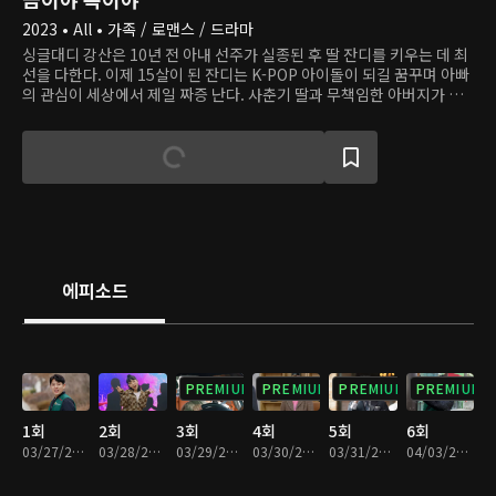
2023 • All • 가족 / 로맨스 / 드라마
싱글대디 강산은 10년 전 아내 선주가 실종된 후 딸 잔디를 키우는 데 최
선을 다한다. 이제 15살이 된 잔디는 K-POP 아이돌이 되길 꿈꾸며 아빠
의 관심이 세상에서 제일 짜증 난다. 사춘기 딸과 무책임한 아버지가 치
는 사고 수습하랴, 투잡 뛰랴, 처가 눈치 보랴 강산의 인생은 고되다. 그
때, 한줄기 빛처럼 새로운 사랑이 찾아온다. 큰 식품기업 집안의 딸 미래
는 친부에게 버려지고 입양된 아픔이 있고, 자신처럼 상처받은 아이들의
치유를 돕고 싶다는 꿈을 품고 있다. 그 꿈을 실현하는 첫발을 내딛는 시
기, 운명 같은 인연을 만난다.
에피소드
PREMIUM
PREMIUM
PREMIUM
PREMIUM
1회
2회
3회
4회
5회
6회
03/27/2023 • 28분
03/28/2023 • 29분
03/29/2023 • 29분
03/30/2023 • 29분
03/31/2023 • 29분
04/03/2023 • 29분