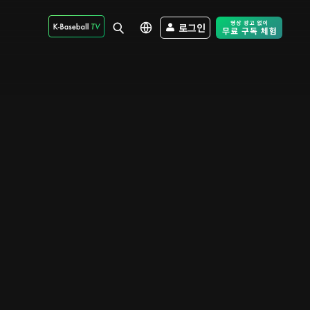
로그인
Free Trial - Sk