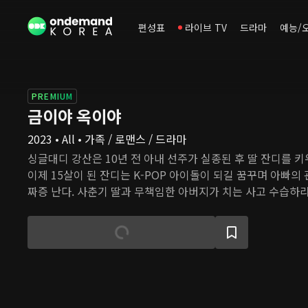
편성표
라이브 TV
드라마
예능/
PREMIUM
금이야 옥이야
2023 • All • 가족 / 로맨스 / 드라마
싱글대디 강산은 10년 전 아내 선주가 실종된 후 딸 잔디를 키
이제 15살이 된 잔디는 K-POP 아이돌이 되길 꿈꾸며 아빠의
짜증 난다. 사춘기 딸과 무책임한 아버지가 치는 사고 수습하랴,
보랴 강산의 인생은 고되다. 그때, 한줄기 빛처럼 새로운 사랑
업 집안의 딸 미래는 친부에게 버려지고 입양된 아픔이 있고,
들의 치유를 돕고 싶다는 꿈을 품고 있다. 그 꿈을 실현하는 첫
같은 인연을 만난다.