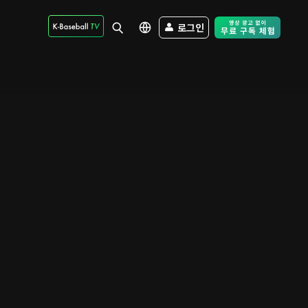
로그인
Free Trial - Sk