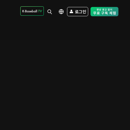
로그인
Free Trial - Sk