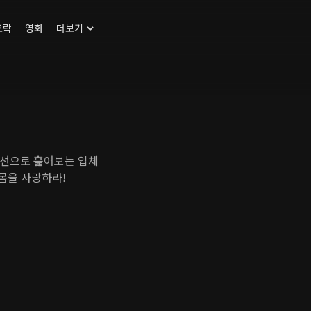
오락
영화
더보기
시선으로 훑어보는 입체
 몸을 사랑하라!