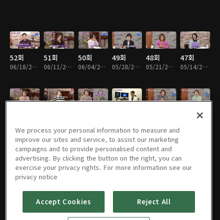
52회
51회
50회
49회
48회
47회
06/18/2026 • 46분
06/11/2026 • 46분
06/04/2026 • 46분
05/28/2026 • 46분
05/21/2026 • 46분
05/14/2026 • 46분
46회
45회
44회
43회
42회
41회
05/07/2026 • 46분
04/30/2026 • 46분
04/16/2026 • 46분
04/09/2026 • 46분
03/19/2026 • 46분
03/12/2026 • 46분
We process your personal information to measure and
improve our sites and service, to assist our marketing
campaigns and to provide personalised content and
advertising. By clicking the button on the right, you can
exercise your privacy rights. For more information see our
40회
39회
38회
37회
36회
35회
privacy notice
03/05/2026 • 46분
02/26/2026 • 46분
02/19/2026 • 46분
02/05/2026 • 46분
01/29/2026 • 46분
01/22/2026 • 46분
Accept Cookies
Reject All