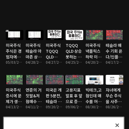
다/TQQQ
SOXL 매
도하세요
미국주식
미국주식
미국주식
TQQQ
미국주식
테슬라 매
주식은 경
테슬라 아
TQQQ
QLD 상승
넥플릭스
수 기회 온
험자에게/
마존 상승
QLD
못하는 이
하락 이
다/인플레
매수이렇
05/03/2022 • 12분
필요/GDP
04/28/2022 • 7분
SPXL 물
04/27/2022 • 10분
유/드러운
04/25/2022 • 10분
유/SPOT
04/20/2022 • 12분
이션 정점
04/17/2022 • 11분
게하세
때문
타셔야 합
증시/QLD
매수금지/
은 개뿔
요/TQQQ,QLD,USD,SSO
니다.
추천분 보
폭락은 없
세요
다
미국주식
연준의 거
미국은 개
고용지표
빅테크,고
자녀에게
증시에 문
짓말&저
판 5분전,
발표 후 앞
점인데 매
무슨 주식
제가 생기
점매수 방
테슬라 상
으로 증시
수를 어떻
을 사주
면 매수하
04/13/2022 • 10분
법
04/11/2022 • 12분
승 준비 완
09/20/2021 • 11분
시나리오
09/06/2021 • 8분
게 할까?
08/30/2021 • 11분
지?
08/26/2021 • 8분
세요.
료