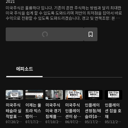
2021
미국주식은 훌륭하다 입니다. 기존의 흔한 주식하는 방법과 달리 최대한
미국 주식을 쉽게 할 수 있도록 도와드리며 저만의 최저점을 잡아서 바로
수익으로 전환할 수 있도록 도와드리겠습니다. 경고 및 면책조항: 본 영
상에 게시된 어떤 정보나 내용은 사실과 다를 수 있습니다. 본 영상에 게
시된 어떤 정보나 내용을 따라하지 마십시오. 본 영상의 목적은 개인의
투자 일상과 개인 의견을 보여주는 것으로 '엔터테인먼트' 즉 '오락'에 그
목적이 있습니다. 어떤 주식 거래나 다른 형태의 투자와 관련된 결정은
본인 자신의 것이며 충분한 조사와 전문가의 도움, 개인의 재무 상태에
따라 결과가 다르며 그런 투자 행위가 고도의 위험성을 지니고 있습니다.
모든 주식 거래는 본인이 조사하고 결정하는 것이며 원금 손실의 상당한
위험성이 있는 귀하의 결정이며 절대적으로 그 결과도 귀하의 책임하에
이루어집니다. 이 콘텐츠는 콘텐츠 제공자 개인의 의견으로 개별 종목
에피소드
(투자 상품)에 대한 권유나 매수 및 매도 추천의 의도가 없습니다. 온디맨
드코리아는 이를 근거로 행해진 주식거래(투자)에 대해 책임이 없으며,
어떠한 경우에도 투자 결과에 대한 법적 책임소재의 증빙자료로 사용할
수 없습니다.
미국주식
이제는 울
미국주식
미국주식
인플레이
인플레이
테슬라 실
트라 빅스
미국 경기
인플레이
션정점/테
션 잡을 호
적발표 후
텝이
침체를 피
션이 상승
슬라$800
재
기대 주가
07/20/2022 • 13분
다/CPI 별
07/17/2022 • 12분
하지 못한
07/10/2022 • 13분
할 것 같습
06/07/2022 • 10분
넘는다/중
05/17/2022 • 10분
05/12/2022 • 11분
거 없었다
다??
니
국주상승?