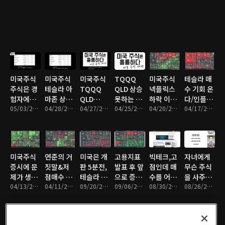
다/TQQQ
SOXL 매
도하세요
미국주식
미국주식
미국주식
TQQQ
미국주식
테슬라 매
주식은 경
테슬라 아
TQQQ
QLD 상승
넥플릭스
수 기회 온
험자에게/
마존 상승
QLD
못하는 이
하락 이
다/인플레
매수이렇
05/03/2022 • 12분
필요/GDP
04/28/2022 • 7분
SPXL 물
04/27/2022 • 10분
유/드러운
04/25/2022 • 10분
유/SPOT
04/20/2022 • 12분
이션 정점
04/17/2022 • 11분
게하세
때문
타셔야 합
증시/QLD
매수금지/
은 개뿔
요/TQQQ,QLD,USD,SSO
니다.
추천분 보
폭락은 없
세요
다
미국주식
연준의 거
미국은 개
고용지표
빅테크,고
자녀에게
증시에 문
짓말&저
판 5분전,
발표 후 앞
점인데 매
무슨 주식
제가 생기
점매수 방
테슬라 상
으로 증시
수를 어떻
을 사주
면 매수하
04/13/2022 • 10분
법
04/11/2022 • 12분
승 준비 완
09/20/2021 • 11분
시나리오
09/06/2021 • 8분
게 할까?
08/30/2021 • 11분
지?
08/26/2021 • 8분
세요.
료