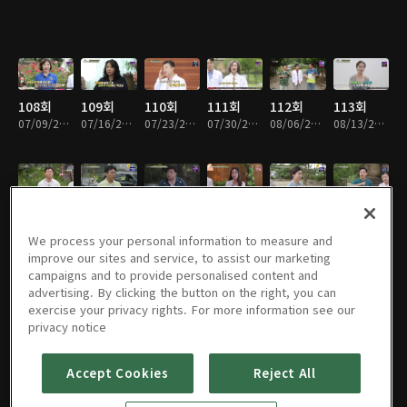
108회
109회
110회
111회
112회
113회
07/09/2022 • 57분
07/16/2022 • 57분
07/23/2022 • 58분
07/30/2022 • 57분
08/06/2022 • 58분
08/13/2022 • 57분
114회
115회
116회
117회
118회
119회
08/20/2022 • 56분
08/27/2022 • 56분
09/03/2022 • 56분
09/17/2022 • 57분
09/24/2022 • 57분
10/01/2022 • 57분
We process your personal information to measure and
improve our sites and service, to assist our marketing
campaigns and to provide personalised content and
advertising. By clicking the button on the right, you can
exercise your privacy rights. For more information see our
120회
121회
122회
123회
124회
125회
privacy notice
10/08/2022 • 57분
10/15/2022 • 56분
10/22/2022 • 56분
10/29/2022 • 57분
11/05/2022 • 57분
11/12/2022 • 57분
Accept Cookies
Reject All