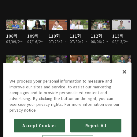
108회
109회
110회
111회
112회
113회
07/09/2022 • 57분
07/16/2022 • 57분
07/23/2022 • 58분
07/30/2022 • 57분
08/06/2022 • 58분
08/13/2022 • 57분
114회
115회
116회
117회
118회
119회
08/20/2022 • 56분
08/27/2022 • 56분
09/03/2022 • 56분
09/17/2022 • 57분
09/24/2022 • 57분
10/01/2022 • 57분
We process your personal information to measure and
improve our sites and service, to assist our marketing
campaigns and to provide personalised content and
advertising. By clicking the button on the right, you can
exercise your privacy rights. For more information see our
120회
121회
122회
123회
124회
125회
privacy notice
10/08/2022 • 57분
10/15/2022 • 56분
10/22/2022 • 56분
10/29/2022 • 57분
11/05/2022 • 57분
11/12/2022 • 57분
Accept Cookies
Reject All