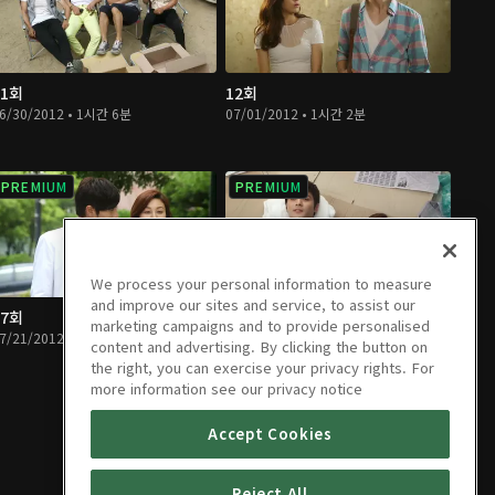
11회
12회
6/30/2012 • 1시간 6분
07/01/2012 • 1시간 2분
PREMIUM
PREMIUM
We process your personal information to measure
and improve our sites and service, to assist our
17회
18회
marketing campaigns and to provide personalised
7/21/2012 • 1시간 7분
07/22/2012 • 1시간 7분
content and advertising. By clicking the button on
the right, you can exercise your privacy rights. For
more information see our privacy notice
Accept Cookies
Reject All