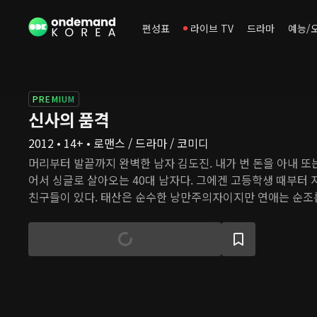
편성표
라이브 TV
드라마
예능/
PREMIUM
신사의 품격
2012 • 14+ • 로맨스 / 드라마 / 코미디
머리부터 발끝까지 완벽한 남자 김도진. 내가 번 돈을 아내 또
어서 싱글로 살아오는 40대 남자다. 그에겐 고등학생 때부터
친구들이 있다. 태산은 순수한 낭만주의자이지만 연애는 순조롭
듯한 최윤은 아내가 죽은 후 다른 여자에게 관심을 기울이지 
정록은 어느 날 아내가 이혼을 원하자 혼란에 빠진다. 마흔이
큰 변화가 찾아오고, 이들은 오래전 처음 사랑에 빠졌을 때처
느낀다.