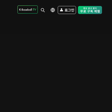
로그인
Free Trial - Sk