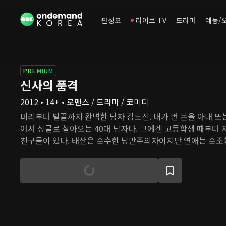
편성표
라이브 TV
드라마
예능/
PREMIUM
신사의 품격
2012 • 14+ • 로맨스 / 드라마 / 코미디
머리부터 발끝까지 완벽한 남자 김도진. 내가 번 돈을 아내 또
어서 싱글로 살아오는 40대 남자다. 그에겐 고등학생 때부터
친구들이 있다. 태산은 순수한 낭만주의자이지만 연애는 순조롭
듯한 최윤은 아내가 죽은 후 다른 여자에게 관심을 기울이지 
정록은 어느 날 아내가 이혼을 원하자 혼란에 빠진다. 마흔이
큰 변화가 찾아오고, 이들은 오래전 처음 사랑에 빠졌을 때처
느낀다.