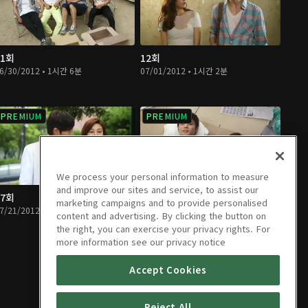
11회
12회
6/30/2012 • 1시간 6분
07/01/2012 • 1시간 2분
PREMIUM
PREMIUM
We process your personal information to measure
and improve our sites and service, to assist our
17회
18회
marketing campaigns and to provide personalised
7/21/2012 • 1시간 7분
07/22/2012 • 1시간 7분
content and advertising. By clicking the button on
the right, you can exercise your privacy rights. For
more information see our privacy notice
Accept Cookies
Reject All