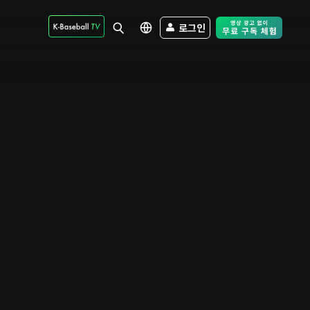
로그인
Free Trial - Sk