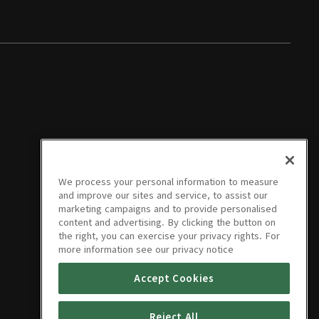
We process your personal information to measure
and improve our sites and service, to assist our
marketing campaigns and to provide personalised
content and advertising. By clicking the button on
the right, you can exercise your privacy rights. For
more information see our privacy notice
Accept Cookies
Reject All