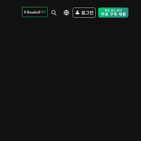
로그인
Free Trial - Sk