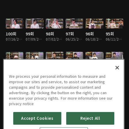
100회
99회
98회
97회
96회
95회
07/16/2022 • 26분
07/09/2022 • 26분
07/02/2022 • 26분
06/25/2022 • 27분
06/18/2022 • 30분
06/11/2022 • 29분
94회
93회
92회
91회
90회
89회
06/04/2022 • 28분
05/28/2022 • 15분
05/28/2022 • 15분
05/21/2022 • 15분
05/21/2022 • 15분
05/14/2022 • 15분
We process your personal information to measure and
improve our sites and service, to assist our marketing
campaigns and to provide personalised content and
advertising. By clicking the button on the right, you can
exercise your privacy rights. For more information see our
88회
87회
86회
85회
84회
83회
privacy notice
05/14/2022 • 15분
05/07/2022 • 15분
05/07/2022 • 14분
04/30/2022 • 15분
04/30/2022 • 15분
04/23/2022 • 13분
Accept Cookies
Reject All