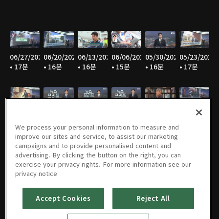
06/27/2026
06/20/2026
06/13/2026
06/06/2026
05/30/2026
05/23/2026
• 17분
• 16분
• 16분
• 15분
• 16분
• 17분
05/16/2026
05/09/2026
05/02/2026
04/25/2026
04/18/2026
04/11/2026
• 16분
• 16분
• 14분
• 16분
• 16분
• 18분
We process your personal information to measure and
improve our sites and service, to assist our marketing
campaigns and to provide personalised content and
advertising. By clicking the button on the right, you can
exercise your privacy rights. For more information see our
04/04/2026
03/28/2026
02/28/2026
01/31/2026
01/24/2026
01/17/2026
privacy notice
• 16분
• 17분
• 17분
• 17분
• 13분
• 16분
Accept Cookies
Reject All